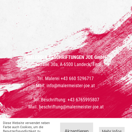
MALEREI & BESCHRIFTUNGEN JOE GmbH
Innstraße 30a, A-6500 Landeck, Tirol
Tel. Malerei
+43 660 5296717
Mail.
info@malermeister-joe.at
Tel. Beschriftung:
+43 6765995807
Mail.
beschriftung@malermeister-joe.at
Diese Website verwendet neben
Diese Website verwendet neben
Impressum
Datenschutz
Login
Farbe auch Cookies, um die
Farbe auch Cookies, um die
Akzeptieren
Akzeptieren
Mehr Infos
Mehr Infos
Benutzerfreundlichkeit zu
Benutzerfreundlichkeit zu