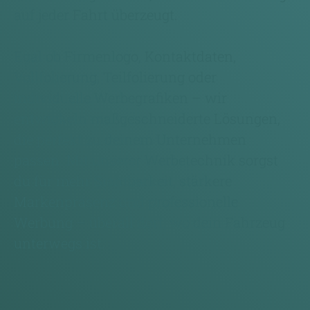
auf jeder Fahrt überzeugt.
Egal ob Firmenlogo, Kontaktdaten,
Vollfolierung, Teilfolierung oder
individuelle Werbegrafiken – wir
entwickeln maßgeschneiderte Lösungen,
die perfekt zu deinem Unternehmen
passen. Mit unserer Werbetechnik sorgst
du für mehr Sichtbarkeit, stärkere
Markenpräsenz und professionelle
Werbung – überall dort, wo dein Fahrzeug
unterwegs ist.