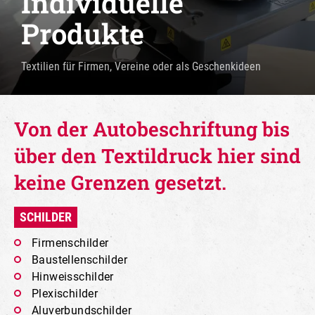
Individuelle
Produkte
Textilien für Firmen, Vereine oder als Geschenkideen
Von der Autobeschriftung bis
über den Textildruck hier sind
keine Grenzen gesetzt.
SCHILDER
Firmenschilder
Baustellenschilder
Hinweisschilder
Plexischilder
Aluverbundschilder